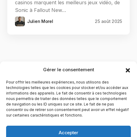
casinos marquent les meilleurs jeux vidéo, de
Sonic à Fallout New…
Julien Morel
25 août 2025
Gérer le consentement
Pour offrir les meilleures expériences, nous utilisons des
technologies telles que les cookies pour stocker et/ou accéder aux
informations des appareils. Le fait de consentir à ces technologies
nous permettra de traiter des données telles que le comportement
de navigation ou les ID uniques sur ce site. Le fait de ne pas
YubiGeek est un média français dédié aux nouvelles
consentir ou de retirer son consentement peut avoir un effet négatif
sur certaines caractéristiques et fonctions.
technologies, à la culture geek et au numérique. Fondé par
Maxence, le site partage depuis plus de 10 ans des
actualités, guides, tests et analyses autour de l’innovation,
Accepter
du web, du gaming et de la science, avec une approche