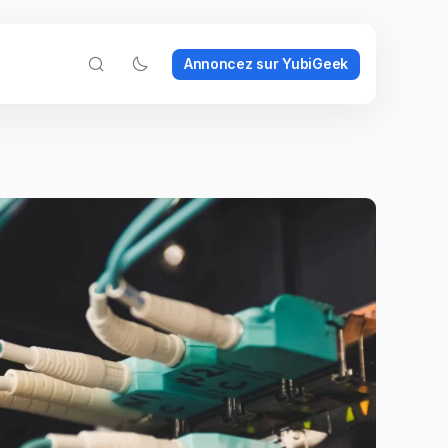
Annoncez sur YubiGeek