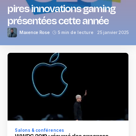
pires innovations gaming
présentées cette année
Maxence Rose
25 janvier 2025
5 min de lecture
Salons & conférences