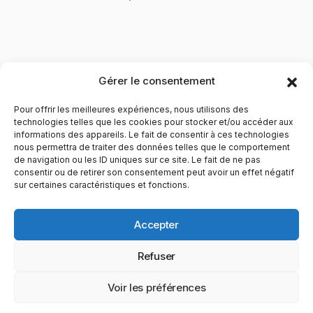
Gérer le consentement
Pour offrir les meilleures expériences, nous utilisons des
technologies telles que les cookies pour stocker et/ou accéder aux
informations des appareils. Le fait de consentir à ces technologies
nous permettra de traiter des données telles que le comportement
de navigation ou les ID uniques sur ce site. Le fait de ne pas
YubiGeek est un média français dédié aux nouvelles
consentir ou de retirer son consentement peut avoir un effet négatif
sur certaines caractéristiques et fonctions.
technologies, à la culture geek et au numérique. Fondé par
Maxence, le site partage depuis plus de 10 ans des
actualités, guides, tests et analyses autour de l’innovation,
Accepter
du web, du gaming et de la science, avec une approche
accessible et passionnée.
Refuser
PAGES
CATÉGORIES
YUBIGEEK
Voir les préférences