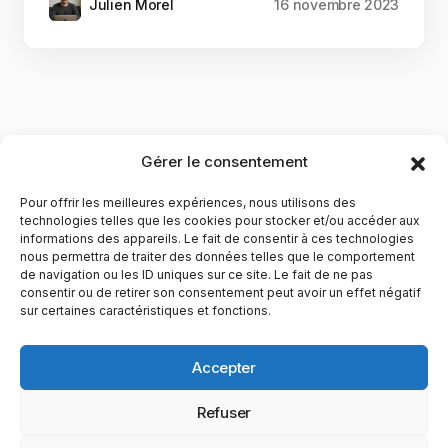
Julien Morel
16 novembre 2023
Gérer le consentement
Pour offrir les meilleures expériences, nous utilisons des
technologies telles que les cookies pour stocker et/ou accéder aux
informations des appareils. Le fait de consentir à ces technologies
nous permettra de traiter des données telles que le comportement
de navigation ou les ID uniques sur ce site. Le fait de ne pas
YubiGeek est un média français dédié aux nouvelles
consentir ou de retirer son consentement peut avoir un effet négatif
sur certaines caractéristiques et fonctions.
technologies, à la culture geek et au numérique. Fondé par
Maxence, le site partage depuis plus de 10 ans des
actualités, guides, tests et analyses autour de l’innovation,
Accepter
du web, du gaming et de la science, avec une approche
accessible et passionnée.
Refuser
PAGES
CATÉGORIES
YUBIGEEK