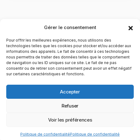
Gérer le consentement
Pour offrir les meilleures expériences, nous utilisons des
technologies telles que les cookies pour stocker et/ou accéder aux
informations des appareils. Le fait de consentir à ces technologies
nous permettra de traiter des données telles que le comportement
de navigation ou les ID uniques sur ce site. Le fait de ne pas
YubiGeek est un média français dédié aux nouvelles
consentir ou de retirer son consentement peut avoir un effet négatif
sur certaines caractéristiques et fonctions.
technologies, à la culture geek et au numérique. Fondé par
Maxence, le site partage depuis plus de 10 ans des
actualités, guides, tests et analyses autour de l’innovation,
Accepter
du web, du gaming et de la science, avec une approche
accessible et passionnée.
Refuser
PAGES
CATÉGORIES
YUBIGEEK
Voir les préférences
© 2025 YubiGeek. Tous droits réservés.
Politique de confidentialité
Politique de confidentialité