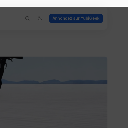
Annoncez sur YubiGeek