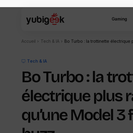
Gaming
Accueil
Tech & IA
Bo Turbo : la trottinette électrique
Tech & IA
Bo Turbo : la tro
électrique plus 
qu’une Model 3 fa