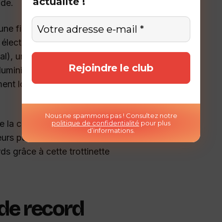
actualité !
nde.
une fiche technique
 électriques développant chacun
), une batterie lithium-ion de 1
minium profilé taillée pour
ent loin des modèles destinés à la
Nous ne spammons pas ! Consultez notre
la course, la performance, et la
politique de confidentialité
pour plus
d’informations.
eurs pas son ambition : inscrire son
s grâce à cette trottinette
 de record