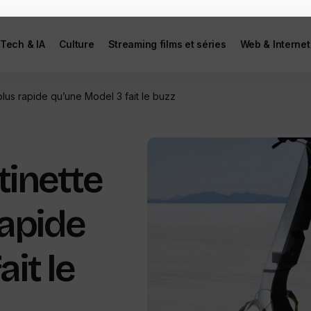
Tech & IA
Culture
Streaming films et séries
Web & Internet
 plus rapide qu’une Model 3 fait le buzz
ttinette
rapide
it le