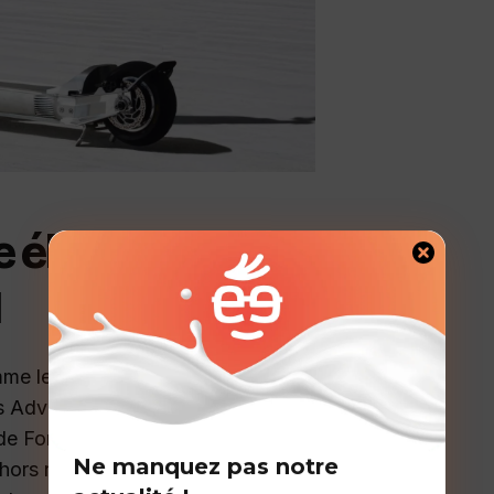
e électrique née
1
mme les autres. Fondée par
ms Advanced Engineering, un nom
e Formule 1, la marque
Ne manquez pas notre
hors normes : créer la trottinette