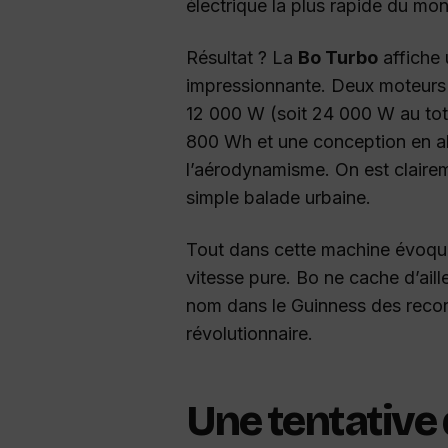
électrique la plus rapide du mo
Résultat ? La
Bo Turbo
affiche 
impressionnante. Deux moteurs
12 000 W (soit 24 000 W au total
800 Wh et une conception en alu
l’aérodynamisme. On est clairem
simple balade urbaine.
Tout dans cette machine évoque 
vitesse pure. Bo ne cache d’aill
nom dans le Guinness des record
révolutionnaire.
Une tentative