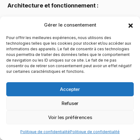
Architecture et fonctionnement :
Modèle
client-serveur
classique
Gérer le consentement
Serveurs auto-hébergés ou loués chez des
Pour offrir les meilleures expériences, nous utilisons des
providers
technologies telles que les cookies pour stocker et/ou accéder aux
informations des appareils. Le fait de consentir à ces technologies
Configuration serveur très personnalisable
nous permettra de traiter des données telles que le comportement
de navigation ou les ID uniques sur ce site. Le fait de ne pas
consentir ou de retirer son consentement peut avoir un effet négatif
Système de
rangs et groupes
sophistiqué
sur certaines caractéristiques et fonctions.
Canaux temporaires
créés à la demande
Accepter
Chuchotement entre canaux (whisper)
Refuser
Enregistrement côté serveur possible
Voir les préférences
Limitations par rapport à Discord :
Politique de confidentialité
Politique de confidentialité
Interface moins moderne et conviviale