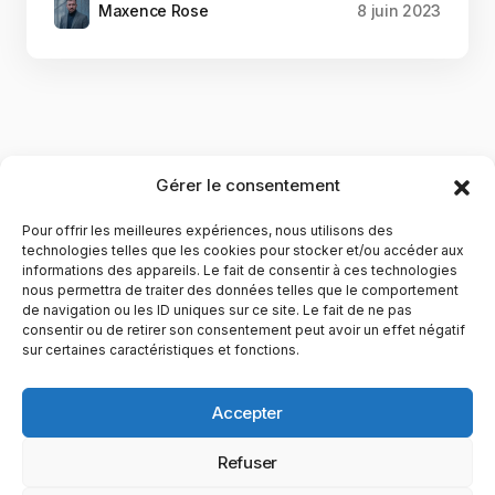
Maxence Rose
8 juin 2023
Gérer le consentement
Pour offrir les meilleures expériences, nous utilisons des
technologies telles que les cookies pour stocker et/ou accéder aux
informations des appareils. Le fait de consentir à ces technologies
nous permettra de traiter des données telles que le comportement
de navigation ou les ID uniques sur ce site. Le fait de ne pas
YubiGeek est un média français dédié aux nouvelles
consentir ou de retirer son consentement peut avoir un effet négatif
sur certaines caractéristiques et fonctions.
technologies, à la culture geek et au numérique. Fondé par
Maxence, le site partage depuis plus de 10 ans des
actualités, guides, tests et analyses autour de l’innovation,
Accepter
du web, du gaming et de la science, avec une approche
accessible et passionnée.
Refuser
PAGES
CATÉGORIES