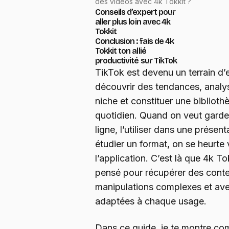
des vidéos avec 4k Tokkit ?
Conseils d’expert pour
aller plus loin avec 4k
Tokkit
Conclusion : fais de 4k
Tokkit ton allié
productivité sur TikTok
TikTok est devenu un terrain d’
découvrir des tendances, analy
niche et constituer une biblioth
quotidien. Quand on veut garder
ligne, l’utiliser dans une présen
étudier un format, on se heurte 
l’application. C’est là que 4k Tok
pensé pour récupérer des cont
manipulations complexes et ave
adaptées à chaque usage.
Dans ce guide, je te montre comm