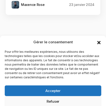
Maxence Rose
23 janvier 2024
Gérer le consentement
Pour offrir les meilleures expériences, nous utilisons des
technologies telles que les cookies pour stocker et/ou accéder aux
informations des appareils. Le fait de consentir à ces technologies
nous permettra de traiter des données telles que le comportement
de navigation ou les ID uniques sur ce site. Le fait de ne pas
YubiGeek est un média français dédié aux nouvelles
consentir ou de retirer son consentement peut avoir un effet négatif
sur certaines caractéristiques et fonctions.
technologies, à la culture geek et au numérique. Fondé par
Maxence, le site partage depuis plus de 10 ans des
actualités, guides, tests et analyses autour de l’innovation,
Accepter
du web, du gaming et de la science, avec une approche
accessible et passionnée.
Refuser
PAGES