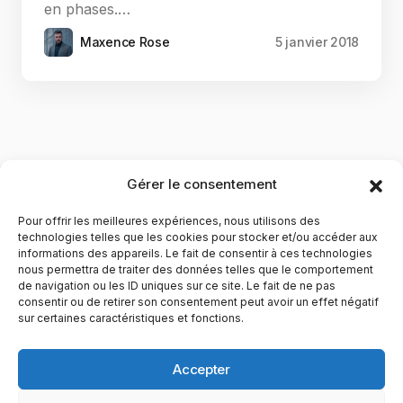
en phases.…
Maxence Rose
5 janvier 2018
Gérer le consentement
Pour offrir les meilleures expériences, nous utilisons des
technologies telles que les cookies pour stocker et/ou accéder aux
informations des appareils. Le fait de consentir à ces technologies
nous permettra de traiter des données telles que le comportement
de navigation ou les ID uniques sur ce site. Le fait de ne pas
YubiGeek est un média français dédié aux nouvelles
consentir ou de retirer son consentement peut avoir un effet négatif
sur certaines caractéristiques et fonctions.
technologies, à la culture geek et au numérique. Fondé par
Maxence, le site partage depuis plus de 10 ans des
actualités, guides, tests et analyses autour de l’innovation,
Accepter
du web, du gaming et de la science, avec une approche
accessible et passionnée.