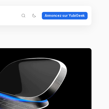
Annoncez sur YubiGeek