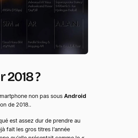
r 2018 ?
e smartphone non pas sous
Android
on de 2018..
é est assez dur de prendre au
jà fait les gros titres l’année
hone qu’elle présentait comme le «