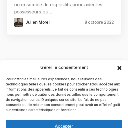
un ensemble de dispositifs pour aider les
possesseurs ou…
Julien Morel
8 octobre 2022
Gérer le consentement
Pour offrir les meilleures expériences, nous utilisons des
technologies telles que les cookies pour stocker et/ou accéder aux
informations des appareils. Le fait de consentir à ces technologies
nous permettra de traiter des données telles que le comportement
de navigation ou les ID uniques sur ce site. Le fait de ne pas
YubiGeek est un média français dédié aux nouvelles
consentir ou de retirer son consentement peut avoir un effet négatif
sur certaines caractéristiques et fonctions.
technologies, à la culture geek et au numérique. Fondé par
Maxence, le site partage depuis plus de 10 ans des
actualités, guides, tests et analyses autour de l’innovation,
Accepter