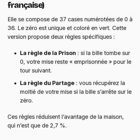
française)
Elle se compose de 37 cases numérotées de 0 à
36. Le zéro est unique et coloré en vert. Cette
version propose deux règles spécifiques :
La règle de la Prison
: si la bille tombe sur
0, votre mise reste « emprisonnée » pour le
tour suivant.
La règle du Partage
: vous récupérez la
moitié de votre mise si la bille s’arrête sur le
zéro.
Ces règles réduisent l’avantage de la maison,
qui n’est que de 2,7 %.