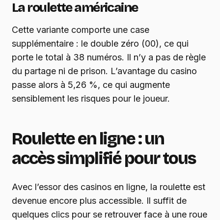
La roulette américaine
Cette variante comporte une case
supplémentaire : le double zéro (00), ce qui
porte le total à 38 numéros. Il n’y a pas de règle
du partage ni de prison. L’avantage du casino
passe alors à 5,26 %, ce qui augmente
sensiblement les risques pour le joueur.
Roulette en ligne : un
accès simplifié pour tous
Avec l’essor des casinos en ligne, la roulette est
devenue encore plus accessible. Il suffit de
quelques clics pour se retrouver face à une roue