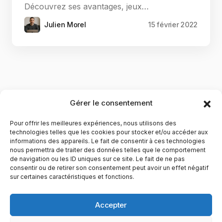
Découvrez ses avantages, jeux…
Julien Morel
15 février 2022
Gérer le consentement
Pour offrir les meilleures expériences, nous utilisons des
technologies telles que les cookies pour stocker et/ou accéder aux
informations des appareils. Le fait de consentir à ces technologies
nous permettra de traiter des données telles que le comportement
de navigation ou les ID uniques sur ce site. Le fait de ne pas
YubiGeek est un média français dédié aux nouvelles
consentir ou de retirer son consentement peut avoir un effet négatif
sur certaines caractéristiques et fonctions.
technologies, à la culture geek et au numérique. Fondé par
Maxence, le site partage depuis plus de 10 ans des
actualités, guides, tests et analyses autour de l’innovation,
Accepter
du web, du gaming et de la science, avec une approche
accessible et passionnée.