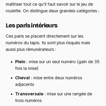
maîtriser tout ce qu’il faut savoir sur le jeu de
roulette. On distingue deux grandes catégories :
Les paris intérieurs
Ces paris se placent directement sur les
numéros du tapis. Ils sont plus risqués mais
aussi plus rémunérateurs :
Plein
: mise sur un seul numéro (gain de 35
fois la mise)
Cheval
: mise entre deux numéros
adjacents
Transversale
: mise sur une rangée de
trois numéros