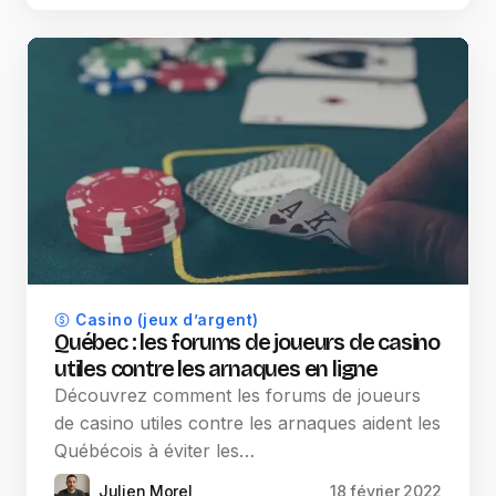
Casino (jeux d’argent)
Québec : les forums de joueurs de casino
utiles contre les arnaques en ligne
Découvrez comment les forums de joueurs
de casino utiles contre les arnaques aident les
Québécois à éviter les…
Julien Morel
18 février 2022