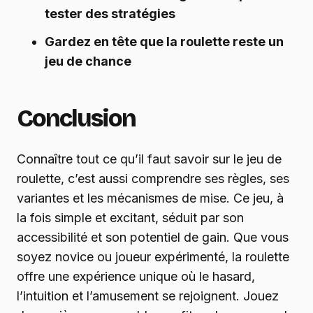
tester des stratégies
Gardez en tête que la roulette reste un
jeu de chance
Conclusion
Connaître tout ce qu’il faut savoir sur le jeu de
roulette, c’est aussi comprendre ses règles, ses
variantes et les mécanismes de mise. Ce jeu, à
la fois simple et excitant, séduit par son
accessibilité et son potentiel de gain. Que vous
soyez novice ou joueur expérimenté, la roulette
offre une expérience unique où le hasard,
l’intuition et l’amusement se rejoignent. Jouez