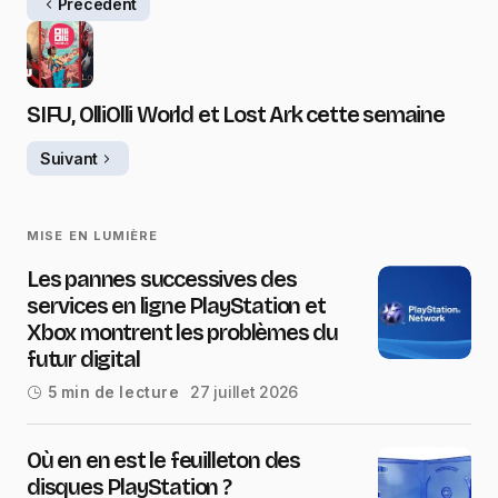
Précédent
SIFU, OlliOlli World et Lost Ark cette semaine
Suivant
MISE EN LUMIÈRE
Les pannes successives des
services en ligne PlayStation et
Xbox montrent les problèmes du
futur digital
27 juillet 2026
5 min de lecture
Où en en est le feuilleton des
disques PlayStation ?