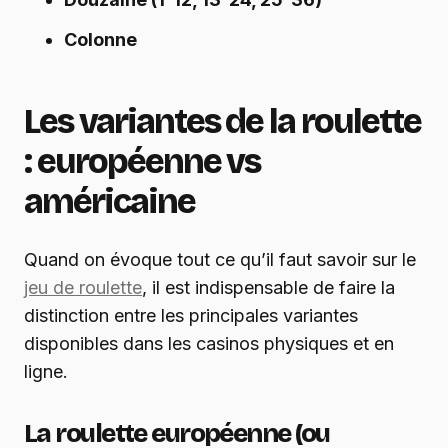
Colonne
Les variantes de la roulette
: européenne vs
américaine
Quand on évoque tout ce qu’il faut savoir sur le
jeu de roulette
, il est indispensable de faire la
distinction entre les principales variantes
disponibles dans les casinos physiques et en
ligne.
La roulette européenne (ou