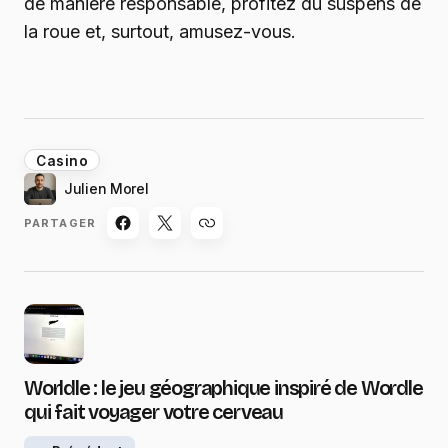
de manière responsable, profitez du suspens de
la roue et, surtout, amusez-vous.
Casino
Julien Morel
PARTAGER
Worldle : le jeu géographique inspiré de Wordle
qui fait voyager votre cerveau