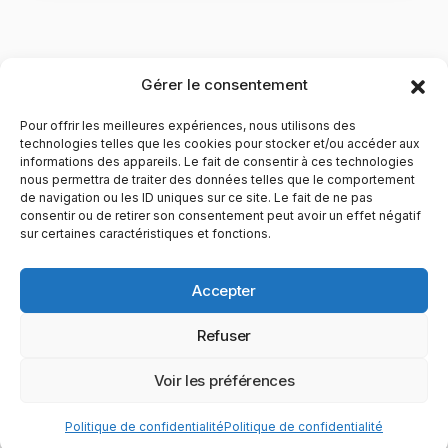
Gérer le consentement
Pour offrir les meilleures expériences, nous utilisons des
technologies telles que les cookies pour stocker et/ou accéder aux
informations des appareils. Le fait de consentir à ces technologies
nous permettra de traiter des données telles que le comportement
de navigation ou les ID uniques sur ce site. Le fait de ne pas
YubiGeek est un média français dédié aux nouvelles
consentir ou de retirer son consentement peut avoir un effet négatif
sur certaines caractéristiques et fonctions.
technologies, à la culture geek et au numérique. Fondé par
Maxence, le site partage depuis plus de 10 ans des
actualités, guides, tests et analyses autour de l’innovation,
Accepter
du web, du gaming et de la science, avec une approche
accessible et passionnée.
Refuser
PAGES
CATÉGORIES
YUBIGEEK
Voir les préférences
© 2025 YubiGeek. Tous droits réservés.
Politique de confidentialité
Politique de confidentialité