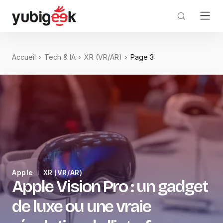
Accueil
Tech & IA
XR (VR/AR)
Page 3
Apple
XR (VR/AR)
Apple Vision Pro : un gadget
de luxe ou une vraie