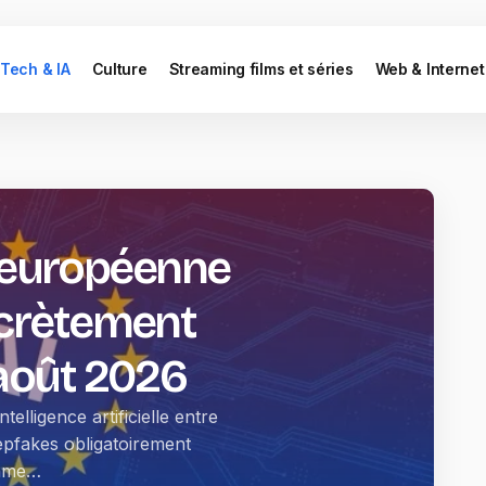
Tech & IA
Culture
Streaming films et séries
Web & Internet
oi européenne
ncrètement
 août 2026
elligence artificielle entre
eepfakes obligatoirement
omme…