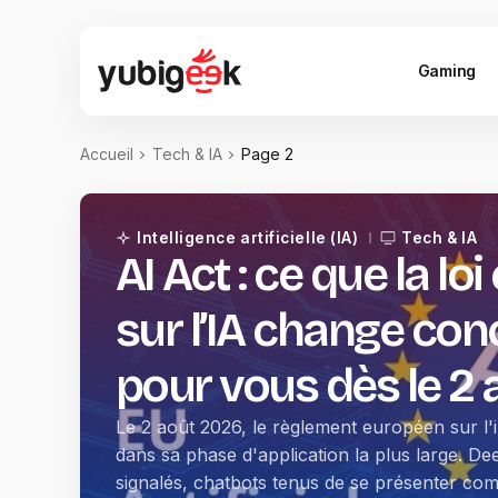
Gaming
Accueil
Tech & IA
Page 2
Intelligence artificielle (IA)
Tech & IA
AI Act : ce que la l
sur l’IA change co
pour vous dès le 2
Le 2 août 2026, le règlement européen sur l'int
dans sa phase d'application la plus large. D
signalés, chatbots tenus de se présenter c