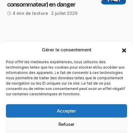
consommateur) en danger
2 juillet 2026
4 min de lecture
Gérer le consentement
Pour offrir les meilleures expériences, nous utilisons des
technologies telles que les cookies pour stocker et/ou accéder aux
informations des appareils. Le fait de consentir à ces technologies
nous permettra de traiter des données telles que le comportement
de navigation ou les ID uniques sur ce site. Le fait de ne pas
YubiGeek est un média français dédié aux nouvelles
consentir ou de retirer son consentement peut avoir un effet négatif
sur certaines caractéristiques et fonctions.
technologies, à la culture geek et au numérique. Fondé par
Maxence, le site partage depuis plus de 10 ans des
actualités, guides, tests et analyses autour de l’innovation,
Accepter
du web, du gaming et de la science, avec une approche
accessible et passionnée.
Refuser
PAGES
CATÉGORIES