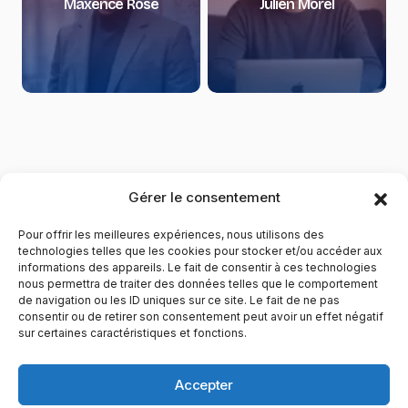
Maxence Rose
Julien Morel
Gérer le consentement
Pour offrir les meilleures expériences, nous utilisons des
technologies telles que les cookies pour stocker et/ou accéder aux
informations des appareils. Le fait de consentir à ces technologies
nous permettra de traiter des données telles que le comportement
de navigation ou les ID uniques sur ce site. Le fait de ne pas
YubiGeek est un média français dédié aux nouvelles
consentir ou de retirer son consentement peut avoir un effet négatif
sur certaines caractéristiques et fonctions.
technologies, à la culture geek et au numérique. Fondé par
Maxence, le site partage depuis plus de 10 ans des
actualités, guides, tests et analyses autour de l’innovation,
Accepter
du web, du gaming et de la science, avec une approche