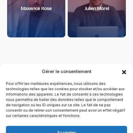
Maxence Rose
Julien Morel
Gérer le consentement
Pour offrir les meilleures expériences, nous utilisons des
technologies telles que les cookies pour stocker et/ou accéder aux
informations des appareils. Le fait de consentir à ces technologies
nous permettra de traiter des données telles que le comportement
de navigation ou les ID uniques sur ce site. Le fait de ne pas
YubiGeek est un média français dédié aux nouvelles
consentir ou de retirer son consentement peut avoir un effet négatif
sur certaines caractéristiques et fonctions.
technologies, à la culture geek et au numérique. Fondé par
Maxence, le site partage depuis plus de 10 ans des
actualités, guides, tests et analyses autour de l’innovation,
Accepter