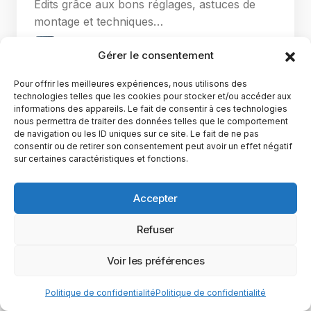
Edits grâce aux bons réglages, astuces de
montage et techniques…
Maxence Rose
9 décembre 2025
Gérer le consentement
Pour offrir les meilleures expériences, nous utilisons des
technologies telles que les cookies pour stocker et/ou accéder aux
informations des appareils. Le fait de consentir à ces technologies
nous permettra de traiter des données telles que le comportement
de navigation ou les ID uniques sur ce site. Le fait de ne pas
consentir ou de retirer son consentement peut avoir un effet négatif
sur certaines caractéristiques et fonctions.
Accepter
Refuser
YubiGeek est un média français dédié aux nouvelles
Voir les préférences
technologies, à la culture geek et au numérique. Fondé par
Maxence, le site partage depuis plus de 10 ans des
actualités, guides, tests et analyses autour de l’innovation,
Politique de confidentialité
Politique de confidentialité
du web, du gaming et de la science, avec une approche