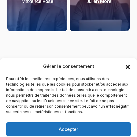
Maxence Rose
Julien Morel
Gérer le consentement
Pour offrir les meilleures expériences, nous utilisons des
technologies telles que les cookies pour stocker et/ou accéder aux
informations des appareils. Le fait de consentir à ces technologies
nous permettra de traiter des données telles que le comportement
de navigation ou les ID uniques sur ce site. Le fait de ne pas
YubiGeek est un média français dédié aux nouvelles
consentir ou de retirer son consentement peut avoir un effet négatif
sur certaines caractéristiques et fonctions.
technologies, à la culture geek et au numérique. Fondé par
Maxence, le site partage depuis plus de 10 ans des
actualités, guides, tests et analyses autour de l’innovation,
Accepter
du web, du gaming et de la science, avec une approche