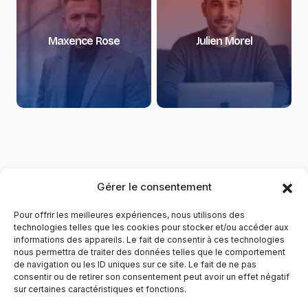
Maxence Rose
Julien Morel
Gérer le consentement
Pour offrir les meilleures expériences, nous utilisons des
technologies telles que les cookies pour stocker et/ou accéder aux
informations des appareils. Le fait de consentir à ces technologies
nous permettra de traiter des données telles que le comportement
de navigation ou les ID uniques sur ce site. Le fait de ne pas
YubiGeek est un média français dédié aux nouvelles
consentir ou de retirer son consentement peut avoir un effet négatif
sur certaines caractéristiques et fonctions.
technologies, à la culture geek et au numérique. Fondé par
Maxence, le site partage depuis plus de 10 ans des