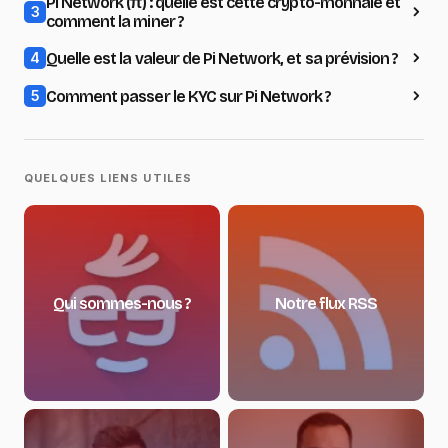
Pi Network (π) : quelle est cette crypto-monnaie et
3
comment la miner ?
Quelle est la valeur de Pi Network, et sa prévision ?
4
Comment passer le KYC sur Pi Network ?
5
QUELQUES LIENS UTILES
Qui sommes-nous ?
Notre flux RSS