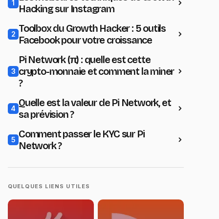
1
Hacking sur Instagram
Toolbox du Growth Hacker : 5 outils
2
Facebook pour votre croissance
Pi Network (π) : quelle est cette
crypto-monnaie et comment la miner
3
?
Quelle est la valeur de Pi Network, et
4
sa prévision ?
Comment passer le KYC sur Pi
5
Network ?
QUELQUES LIENS UTILES