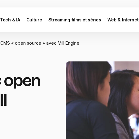
Tech & IA
Culture
Streaming films et séries
Web & Internet
CMS « open source » avec Mill Engine
« open
l