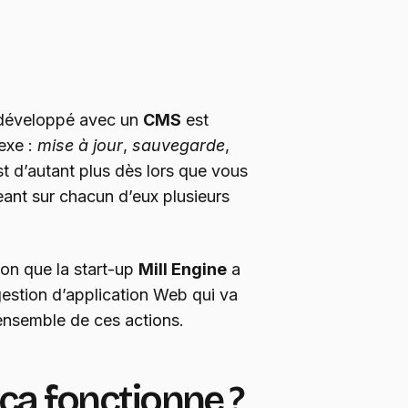
e développé avec un
CMS
est
exe :
mise à jour
,
sauvegarde
,
st d’autant plus dès lors que vous
ant sur chacun d’eux plusieurs
ion que la start-up
Mill Engine
a
gestion d’application Web qui va
ensemble de ces actions.
ça fonctionne ?