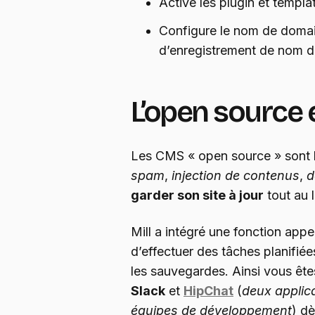
Active les plugin et templa
Configure le nom de domain
d’enregistrement de nom 
L’open source e
Les CMS « open source » sont l
spam
,
injection de contenus
,
d
garder son site à jour
tout au 
Mill a intégré une fonction app
d’effectuer des tâches planifiée
les sauvegardes. Ainsi vous êtes
Slack
et
HipChat
(
deux applic
équipes de développement
) dè