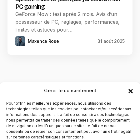
PC gaming
GeForce Now : test après 2 mois. Avis d’un
possesseur de PC, réglages, performances,
limites et astuces pour…
Maxence Rose
31 août 2025
Gérer le consentement
Pour offrir les meilleures expériences, nous utilisons des
technologies telles que les cookies pour stocker et/ou accéder aux
informations des appareils. Le fait de consentir à ces technologies
nous permettra de traiter des données telles que le comportement
de navigation ou les ID uniques sur ce site. Le fait de ne pas
YubiGeek est un média français dédié aux nouvelles
consentir ou de retirer son consentement peut avoir un effet négatif
sur certaines caractéristiques et fonctions.
technologies, à la culture geek et au numérique. Fondé par