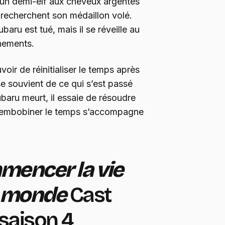
e un demi-elf aux cheveux argentés
 recherchent son médaillon volé.
ubaru est tué, mais il se réveille au
nements.
uvoir de réinitialiser le temps après
se souvient de ce qui s’est passé
aru meurt, il essaie de résoudre
 rembobiner le temps s’accompagne
mmencer la vie
e monde
Cast
 saison 4