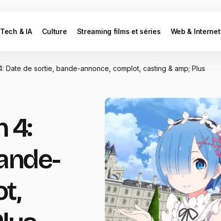
Tech & IA
Culture
Streaming films et séries
Web & Internet
4: Date de sortie, bande-annonce, complot, casting & amp; Plus
 4:
bande-
t,