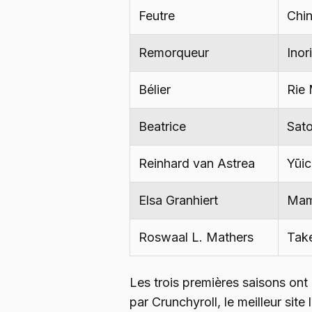
Feutre
Chin
Remorqueur
Inor
Bélier
Rie
Beatrice
Sato
Reinhard van Astrea
Yūi
Elsa Granhiert
Mam
Roswaal L. Mathers
Tak
Les trois premières saisons ont 
par Crunchyroll, le meilleur site l