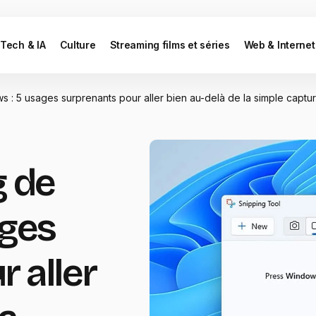
Tech & IA
Culture
Streaming films et séries
Web & Internet
s : 5 usages surprenants pour aller bien au-delà de la simple captu
g de
ages
 aller