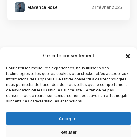
Maxence Rose
21 février 2025
Gérer le consentement
Pour offrir les meilleures expériences, nous utilisons des
technologies telles que les cookies pour stocker et/ou accéder aux
informations des appareils. Le fait de consentir à ces technologies
nous permettra de traiter des données telles que le comportement
de navigation ou les ID uniques sur ce site. Le fait de ne pas
YubiGeek est un média français dédié aux nouvelles
consentir ou de retirer son consentement peut avoir un effet négatif
sur certaines caractéristiques et fonctions.
technologies, à la culture geek et au numérique. Fondé par
Maxence, le site partage depuis plus de 10 ans des
actualités, guides, tests et analyses autour de l’innovation,
Accepter
du web, du gaming et de la science, avec une approche
accessible et passionnée.
Refuser
PAGES