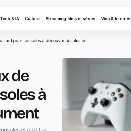
Tech & IA
Culture
Streaming films et séries
Web & Internet
 hasard pour consoles à découvrir absolument
ux de
soles à
lument
onsoles et profitez