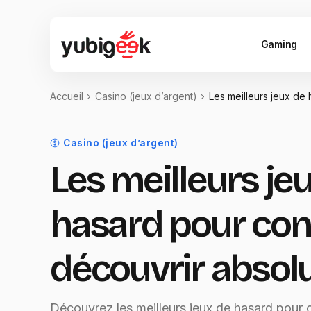
Gaming
Accueil
Casino (jeux d’argent)
Les meilleurs jeux de
Casino (jeux d’argent)
Les meilleurs je
hasard pour con
découvrir abso
Découvrez les meilleurs jeux de hasard pour c