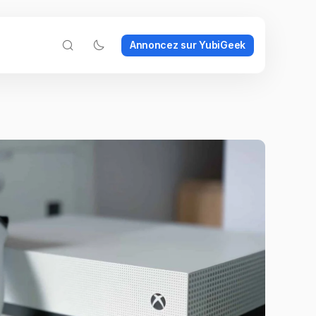
Annoncez sur YubiGeek