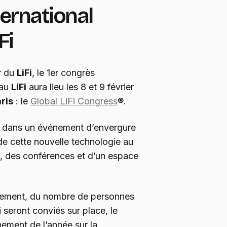
ernational
Fi
r du
LiFi
, le 1er congrès
 au
LiFi
aura lieu les 8 et 9 février
ris
: le
Global LiFi Congress
®.
, dans un événement d’envergure
 de cette nouvelle technologie au
l, des conférences et d’un espace
énement, du nombre de personnes
 seront conviés sur place, le
nement de l’année sur la