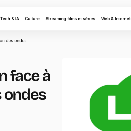
Tech & IA
Culture
Streaming films et séries
Web & Internet
ation des ondes
on face à
s ondes