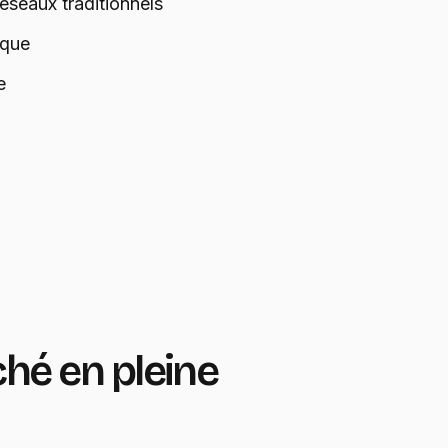
éseaux traditionnels
ique
e
ché en pleine