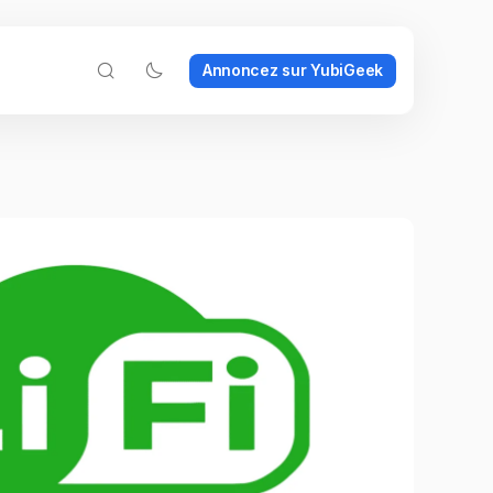
Annoncez sur YubiGeek