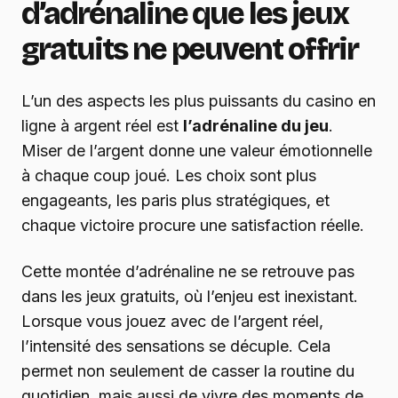
d’adrénaline que les jeux
gratuits ne peuvent offrir
L’un des aspects les plus puissants du casino en
ligne à argent réel est
l’adrénaline du jeu
.
Miser de l’argent donne une valeur émotionnelle
à chaque coup joué. Les choix sont plus
engageants, les paris plus stratégiques, et
chaque victoire procure une satisfaction réelle.
Cette montée d’adrénaline ne se retrouve pas
dans les jeux gratuits, où l’enjeu est inexistant.
Lorsque vous jouez avec de l’argent réel,
l’intensité des sensations se décuple. Cela
permet non seulement de casser la routine du
quotidien, mais aussi de vivre des moments de