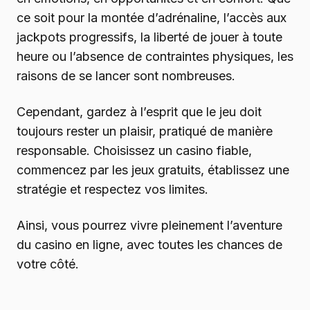
ce soit pour la montée d’adrénaline, l’accès aux
jackpots progressifs, la liberté de jouer à toute
heure ou l’absence de contraintes physiques, les
raisons de se lancer sont nombreuses.
Cependant, gardez à l’esprit que le jeu doit
toujours rester un plaisir, pratiqué de manière
responsable. Choisissez un casino fiable,
commencez par les jeux gratuits, établissez une
stratégie et respectez vos limites.
Ainsi, vous pourrez vivre pleinement l’aventure
du casino en ligne, avec toutes les chances de
votre côté.