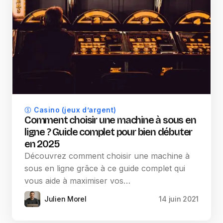
Casino (jeux d’argent)
Comment choisir une machine à sous en
ligne ? Guide complet pour bien débuter
en 2025
Découvrez comment choisir une machine à
sous en ligne grâce à ce guide complet qui
vous aide à maximiser vos…
Julien Morel
14 juin 2021