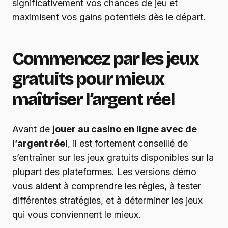
significativement vos chances de jeu et
maximisent vos gains potentiels dès le départ.
Commencez par les jeux
gratuits pour mieux
maîtriser l’argent réel
Avant de
jouer au casino en ligne avec de
l’argent réel
, il est fortement conseillé de
s’entraîner sur les jeux gratuits disponibles sur la
plupart des plateformes. Les versions démo
vous aident à comprendre les règles, à tester
différentes stratégies, et à déterminer les jeux
qui vous conviennent le mieux.