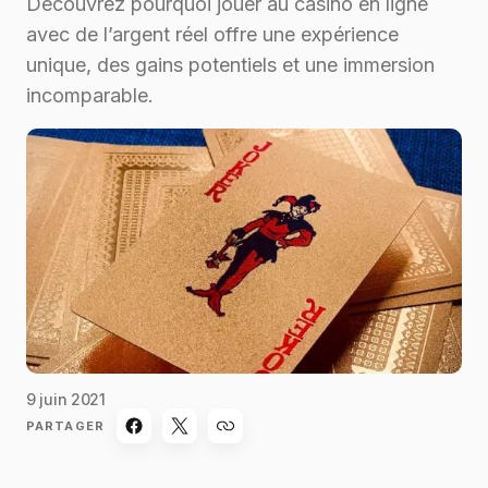
Découvrez pourquoi jouer au casino en ligne
avec de l’argent réel offre une expérience
unique, des gains potentiels et une immersion
incomparable.
9 juin 2021
PARTAGER