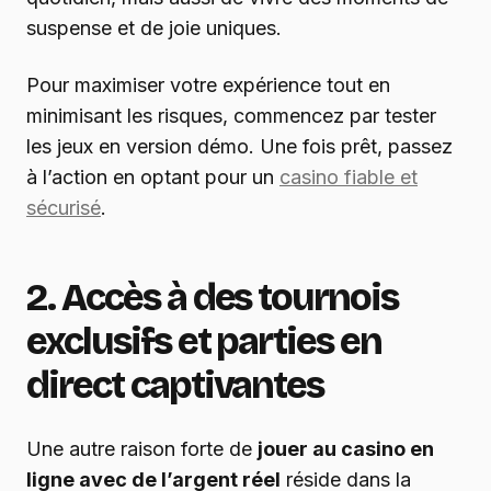
suspense et de joie uniques.
Pour maximiser votre expérience tout en
minimisant les risques, commencez par tester
les jeux en version démo. Une fois prêt, passez
à l’action en optant pour un
casino fiable et
sécurisé
.
2. Accès à des tournois
exclusifs et parties en
direct captivantes
Une autre raison forte de
jouer au casino en
ligne avec de l’argent réel
réside dans la