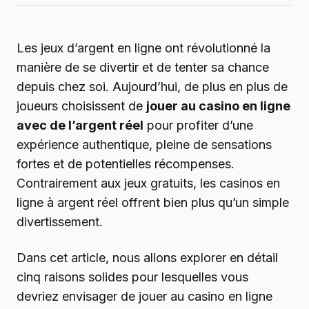
Les jeux d’argent en ligne ont révolutionné la
manière de se divertir et de tenter sa chance
depuis chez soi. Aujourd’hui, de plus en plus de
joueurs choisissent de
jouer au casino en ligne
avec de l’argent réel
pour profiter d’une
expérience authentique, pleine de sensations
fortes et de potentielles récompenses.
Contrairement aux jeux gratuits, les casinos en
ligne à argent réel offrent bien plus qu’un simple
divertissement.
Dans cet article, nous allons explorer en détail
cinq raisons solides pour lesquelles vous
devriez envisager de jouer au casino en ligne