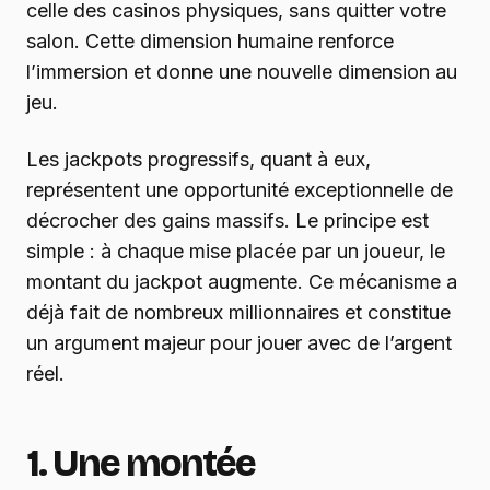
celle des casinos physiques, sans quitter votre
salon. Cette dimension humaine renforce
l’immersion et donne une nouvelle dimension au
jeu.
Les jackpots progressifs, quant à eux,
représentent une opportunité exceptionnelle de
décrocher des gains massifs. Le principe est
simple : à chaque mise placée par un joueur, le
montant du jackpot augmente. Ce mécanisme a
déjà fait de nombreux millionnaires et constitue
un argument majeur pour jouer avec de l’argent
réel.
1. Une montée