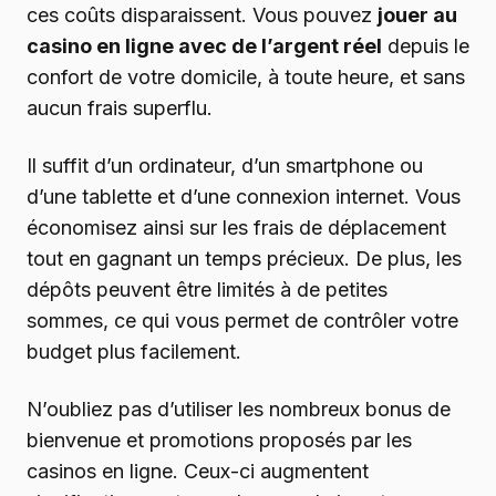
ces coûts disparaissent. Vous pouvez
jouer au
casino en ligne avec de l’argent réel
depuis le
confort de votre domicile, à toute heure, et sans
aucun frais superflu.
Il suffit d’un ordinateur, d’un smartphone ou
d’une tablette et d’une connexion internet. Vous
économisez ainsi sur les frais de déplacement
tout en gagnant un temps précieux. De plus, les
dépôts peuvent être limités à de petites
sommes, ce qui vous permet de contrôler votre
budget plus facilement.
N’oubliez pas d’utiliser les nombreux bonus de
bienvenue et promotions proposés par les
casinos en ligne. Ceux-ci augmentent