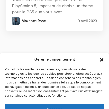
PlayStation 5, impatient de choisir un thème
pour la PS5 que vous avez…
Maxence Rose
9 avril 2023
Gérer le consentement
Pour offrir les meilleures expériences, nous utilisons des
technologies telles que les cookies pour stocker et/ou accéder aux
informations des appareils. Le fait de consentir à ces technologies
nous permettra de traiter des données telles que le comportement
de navigation ou les ID uniques sur ce site. Le fait de ne pas
YubiGeek est un média français dédié aux nouvelles
consentir ou de retirer son consentement peut avoir un effet négatif
sur certaines caractéristiques et fonctions.
technologies, à la culture geek et au numérique. Fondé par
Maxence, le site partage depuis plus de 10 ans des
actualités, guides, tests et analyses autour de l’innovation,