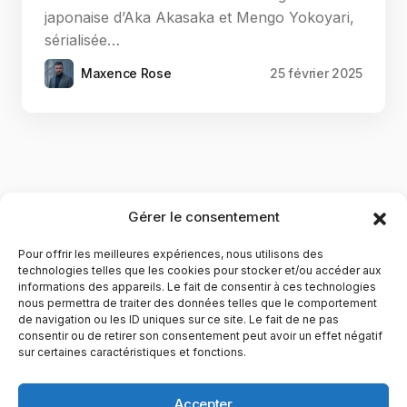
japonaise d’Aka Akasaka et Mengo Yokoyari,
sérialisée…
Maxence Rose
25 février 2025
Gérer le consentement
Pour offrir les meilleures expériences, nous utilisons des
technologies telles que les cookies pour stocker et/ou accéder aux
informations des appareils. Le fait de consentir à ces technologies
nous permettra de traiter des données telles que le comportement
de navigation ou les ID uniques sur ce site. Le fait de ne pas
YubiGeek est un média français dédié aux nouvelles
consentir ou de retirer son consentement peut avoir un effet négatif
sur certaines caractéristiques et fonctions.
technologies, à la culture geek et au numérique. Fondé par
Maxence, le site partage depuis plus de 10 ans des
actualités, guides, tests et analyses autour de l’innovation,
Accepter