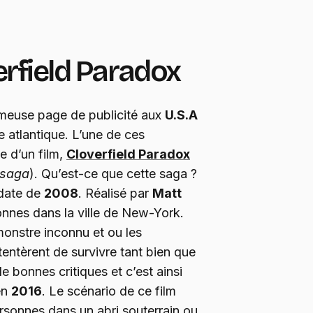
erfield Paradox
ameuse page de publicité aux
U.S.A
e atlantique. L’une de ces
e d’un film,
Cloverfield Paradox
 saga
). Qu’est-ce que cette saga ?
 date de
2008
. Réalisé par
Matt
onnes dans la ville de New-York.
monstre inconnu et ou les
entèrent de survivre tant bien que
de bonnes critiques et c’est ainsi
en
2016
. Le scénario de ce film
ersonnes dans un abri souterrain ou