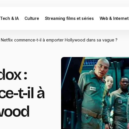
Tech & IA
Culture
Streaming films et séries
Web & Internet
: Netflix commence-t-il à emporter Hollywood dans sa vague ?
dox :
-t-il à
wood