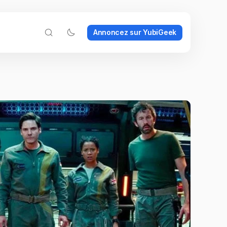
Annoncez sur YubiGeek