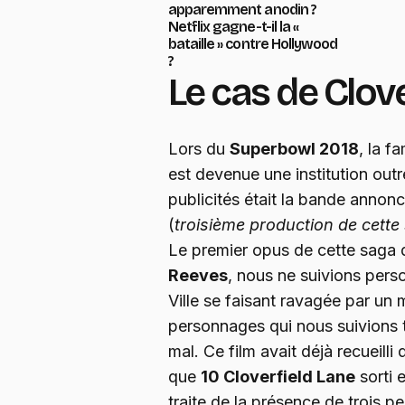
apparemment anodin ?
Netflix gagne-t-il la «
bataille » contre Hollywood
?
Le cas de Clov
Lors du
Superbowl 2018
, la f
est devenue une institution outr
publicités était la bande annonc
(
troisième production de cette
Le premier opus de cette saga
Reeves
, nous ne suivions pers
Ville se faisant ravagée par un 
personnages qui nous suivions t
mal. Ce film avait déjà recueilli 
que
10 Cloverfield Lane
sorti 
traite de la présence de trois p