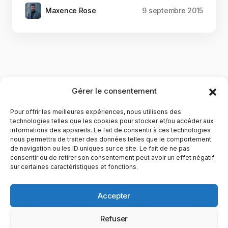
Maxence Rose
9 septembre 2015
Gérer le consentement
Pour offrir les meilleures expériences, nous utilisons des
technologies telles que les cookies pour stocker et/ou accéder aux
informations des appareils. Le fait de consentir à ces technologies
nous permettra de traiter des données telles que le comportement
de navigation ou les ID uniques sur ce site. Le fait de ne pas
YubiGeek est un média français dédié aux nouvelles
consentir ou de retirer son consentement peut avoir un effet négatif
sur certaines caractéristiques et fonctions.
technologies, à la culture geek et au numérique. Fondé par
Maxence, le site partage depuis plus de 10 ans des
actualités, guides, tests et analyses autour de l’innovation,
Accepter
du web, du gaming et de la science, avec une approche
accessible et passionnée.
Refuser
PAGES