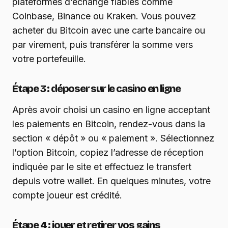
plateformes d’échange fiables comme
Coinbase, Binance ou Kraken. Vous pouvez
acheter du Bitcoin avec une carte bancaire ou
par virement, puis transférer la somme vers
votre portefeuille.
Étape 3 : déposer sur le casino en ligne
Après avoir choisi un casino en ligne acceptant
les paiements en Bitcoin, rendez-vous dans la
section « dépôt » ou « paiement ». Sélectionnez
l’option Bitcoin, copiez l’adresse de réception
indiquée par le site et effectuez le transfert
depuis votre wallet. En quelques minutes, votre
compte joueur est crédité.
Étape 4 : jouer et retirer vos gains