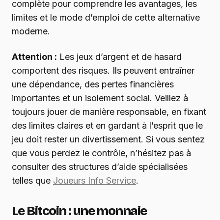
complète pour comprendre les avantages, les
limites et le mode d’emploi de cette alternative
moderne.
Attention :
Les jeux d’argent et de hasard
comportent des risques. Ils peuvent entraîner
une dépendance, des pertes financières
importantes et un isolement social. Veillez à
toujours jouer de manière responsable, en fixant
des limites claires et en gardant à l’esprit que le
jeu doit rester un divertissement. Si vous sentez
que vous perdez le contrôle, n’hésitez pas à
consulter des structures d’aide spécialisées
telles que
Joueurs Info Service
.
Le Bitcoin : une monnaie