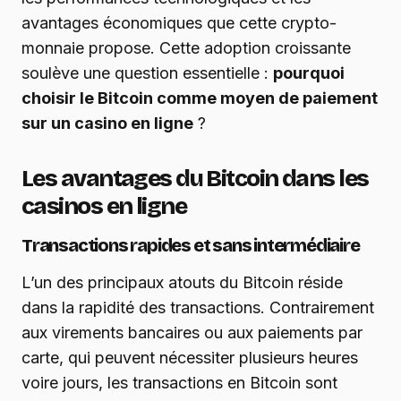
avantages économiques que cette crypto-
monnaie propose. Cette adoption croissante
soulève une question essentielle :
pourquoi
choisir le Bitcoin comme moyen de paiement
sur un casino en ligne
?
Les avantages du Bitcoin dans les
casinos en ligne
Transactions rapides et sans intermédiaire
L’un des principaux atouts du Bitcoin réside
dans la rapidité des transactions. Contrairement
aux virements bancaires ou aux paiements par
carte, qui peuvent nécessiter plusieurs heures
voire jours, les transactions en Bitcoin sont