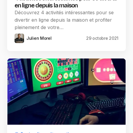
en ligne depuis la maison
Découvrez 4 activités intéressantes pour se
divertir en ligne depuis la maison et profiter
pleinement de votre…
Julien Morel
29 octobre 2021