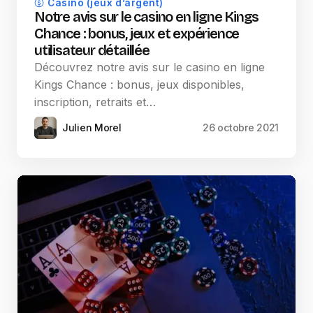
Casino (jeux d’argent)
Notre avis sur le casino en ligne Kings
Chance : bonus, jeux et expérience
utilisateur détaillée
Découvrez notre avis sur le casino en ligne
Kings Chance : bonus, jeux disponibles,
inscription, retraits et…
Julien Morel
26 octobre 2021