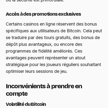
Accès à des promotions exclusives
Certains casinos en ligne réservent des bonus
spécifiques aux utilisateurs de Bitcoin. Cela peut
se traduire par des tours gratuits, des bonus de
dépôt plus avantageux, ou encore des
programmes de fidélité améliorés. Ces
avantages peuvent représenter un atout
stratégique pour les joueurs réguliers souhaitant
optimiser leurs sessions de jeu.
Inconvénients à prendre en
compte
Volatilité du Bitcoin