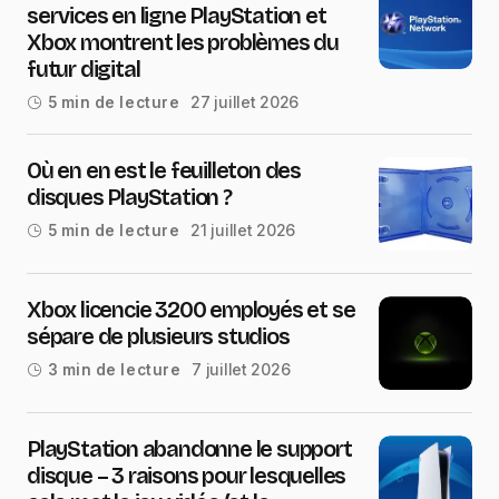
services en ligne PlayStation et
Xbox montrent les problèmes du
futur digital
27 juillet 2026
5 min de lecture
Où en en est le feuilleton des
disques PlayStation ?
21 juillet 2026
5 min de lecture
Xbox licencie 3200 employés et se
sépare de plusieurs studios
7 juillet 2026
3 min de lecture
PlayStation abandonne le support
disque – 3 raisons pour lesquelles