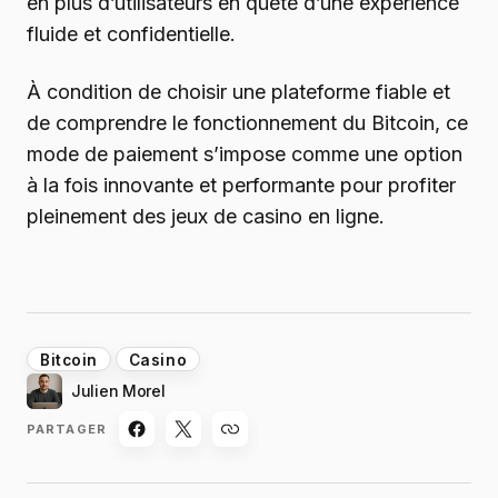
en plus d’utilisateurs en quête d’une expérience
fluide et confidentielle.
À condition de choisir une plateforme fiable et
de comprendre le fonctionnement du Bitcoin, ce
mode de paiement s’impose comme une option
à la fois innovante et performante pour profiter
pleinement des jeux de casino en ligne.
Bitcoin
Casino
Julien Morel
PARTAGER