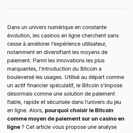
Dans un univers numérique en constante
évolution, les casinos en ligne cherchent sans
cesse à améliorer l’expérience utilisateur,
notamment en diversifiant les moyens de
paiement. Parmi les innovations les plus
marquantes, l’introduction du Bitcoin a
bouleversé les usages. Utilisé au départ comme
un actif financier spéculatif, le Bitcoin s’impose
désormais comme une solution de paiement
fiable, rapide et sécurisée dans l’univers du jeu
en ligne. Alors,
pourquoi choisir le Bitcoin
comme moyen de paiement sur un casino en
ligne
? Cet article vous propose une analyse