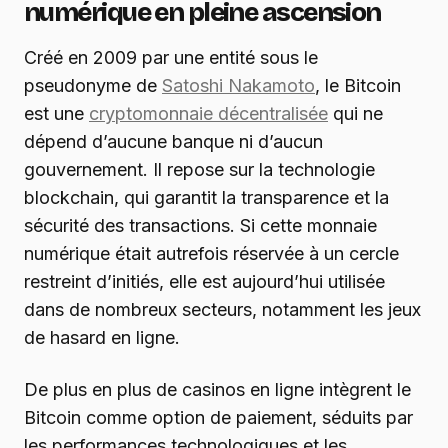
numérique en pleine ascension
Créé en 2009 par une entité sous le
pseudonyme de
Satoshi Nakamoto
, le Bitcoin
est une
cryptomonnaie décentralisée
qui ne
dépend d’aucune banque ni d’aucun
gouvernement. Il repose sur la technologie
blockchain, qui garantit la transparence et la
sécurité des transactions. Si cette monnaie
numérique était autrefois réservée à un cercle
restreint d’initiés, elle est aujourd’hui utilisée
dans de nombreux secteurs, notamment les jeux
de hasard en ligne.
De plus en plus de casinos en ligne intègrent le
Bitcoin comme option de paiement, séduits par
les performances technologiques et les