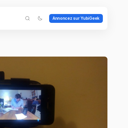
Annoncez sur YubiGeek