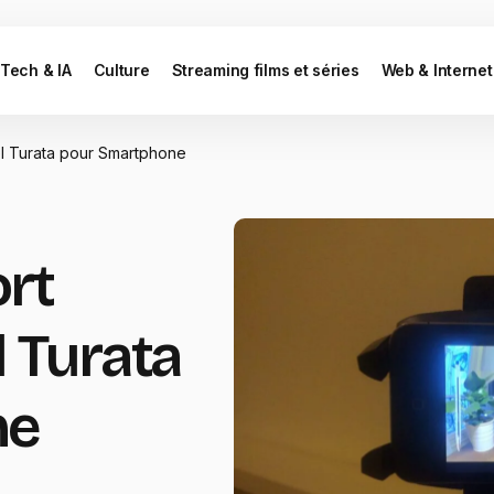
Tech & IA
Culture
Streaming films et séries
Web & Internet
sel Turata pour Smartphone
ort
l Turata
ne