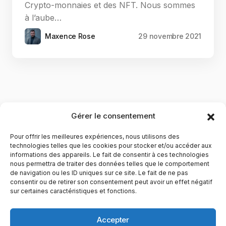
Crypto-monnaies et des NFT. Nous sommes
à l’aube…
Maxence Rose
29 novembre 2021
Gérer le consentement
Pour offrir les meilleures expériences, nous utilisons des
technologies telles que les cookies pour stocker et/ou accéder aux
informations des appareils. Le fait de consentir à ces technologies
nous permettra de traiter des données telles que le comportement
de navigation ou les ID uniques sur ce site. Le fait de ne pas
YubiGeek est un média français dédié aux nouvelles
consentir ou de retirer son consentement peut avoir un effet négatif
sur certaines caractéristiques et fonctions.
technologies, à la culture geek et au numérique. Fondé par
Maxence, le site partage depuis plus de 10 ans des
actualités, guides, tests et analyses autour de l’innovation,
Accepter
du web, du gaming et de la science, avec une approche