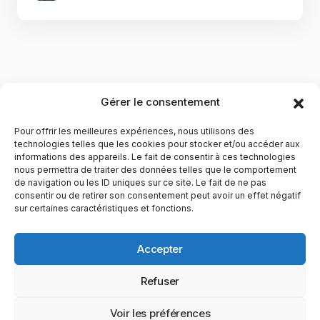
Gérer le consentement
Pour offrir les meilleures expériences, nous utilisons des
technologies telles que les cookies pour stocker et/ou accéder aux
informations des appareils. Le fait de consentir à ces technologies
nous permettra de traiter des données telles que le comportement
de navigation ou les ID uniques sur ce site. Le fait de ne pas
YubiGeek est un média français dédié aux nouvelles
consentir ou de retirer son consentement peut avoir un effet négatif
sur certaines caractéristiques et fonctions.
technologies, à la culture geek et au numérique. Fondé par
Maxence, le site partage depuis plus de 10 ans des
actualités, guides, tests et analyses autour de l’innovation,
Accepter
du web, du gaming et de la science, avec une approche
accessible et passionnée.
Refuser
PAGES
CATÉGORIES
YUBIGEEK
Voir les préférences