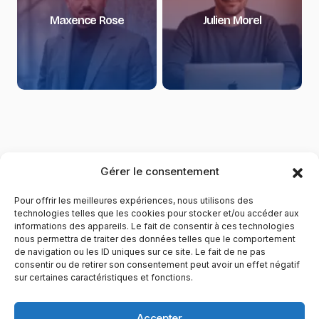
Maxence Rose
Julien Morel
Gérer le consentement
Pour offrir les meilleures expériences, nous utilisons des
technologies telles que les cookies pour stocker et/ou accéder aux
informations des appareils. Le fait de consentir à ces technologies
nous permettra de traiter des données telles que le comportement
de navigation ou les ID uniques sur ce site. Le fait de ne pas
YubiGeek est un média français dédié aux nouvelles
consentir ou de retirer son consentement peut avoir un effet négatif
sur certaines caractéristiques et fonctions.
technologies, à la culture geek et au numérique. Fondé par
Maxence, le site partage depuis plus de 10 ans des
actualités, guides, tests et analyses autour de l’innovation,
Accepter