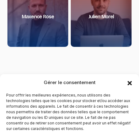
Maxence Rose
Julien Morel
Gérer le consentement
Pour offrir les meilleures expériences, nous utilisons des
technologies telles que les cookies pour stocker et/ou accéder aux
informations des appareils. Le fait de consentir à ces technologies
nous permettra de traiter des données telles que le comportement
de navigation ou les ID uniques sur ce site. Le fait de ne pas
YubiGeek est un média français dédié aux nouvelles
consentir ou de retirer son consentement peut avoir un effet négatif
sur certaines caractéristiques et fonctions.
technologies, à la culture geek et au numérique. Fondé par
Maxence, le site partage depuis plus de 10 ans des