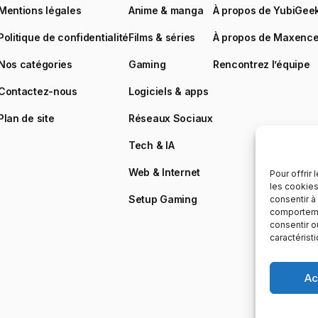
Mentions légales
Anime & manga
À propos de YubiGee
Politique de confidentialité
Films & séries
À propos de Maxenc
Nos catégories
Gaming
Rencontrez l’équipe
Contactez-nous
Logiciels & apps
Plan de site
Réseaux Sociaux
Tech & IA
Web & Internet
Pour offrir
les cookies
Setup Gaming
consentir à
comportemen
consentir o
caractérist
Ac