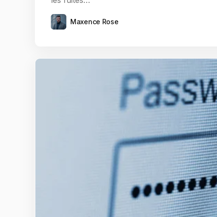
les fuites…
Maxence Rose