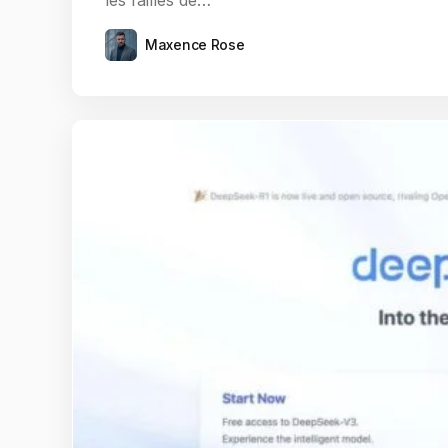
les failles de…
Maxence Rose