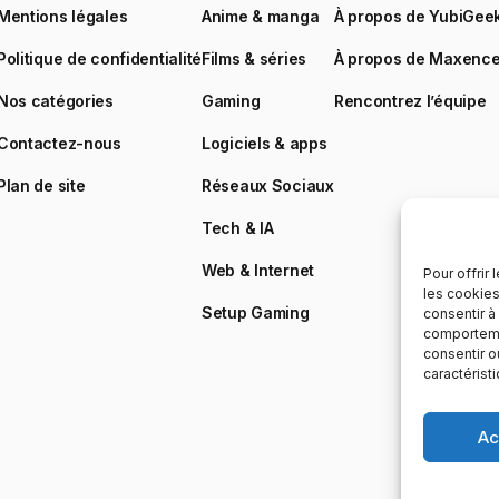
Mentions légales
Anime & manga
À propos de YubiGee
Politique de confidentialité
Films & séries
À propos de Maxenc
Nos catégories
Gaming
Rencontrez l’équipe
Contactez-nous
Logiciels & apps
Plan de site
Réseaux Sociaux
Tech & IA
Web & Internet
Pour offrir
les cookies
Setup Gaming
consentir à
comportemen
consentir o
caractérist
Ac