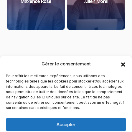
Maxence Rose
Julien Morel
Gérer le consentement
Pour offrir les meilleures expériences, nous utilisons des
technologies telles que les cookies pour stocker et/ou accéder aux
informations des appareils. Le fait de consentir à ces technologies
nous permettra de traiter des données telles que le comportement
de navigation ou les ID uniques sur ce site. Le fait de ne pas
YubiGeek est un média français dédié aux nouvelles
consentir ou de retirer son consentement peut avoir un effet négatif
sur certaines caractéristiques et fonctions.
technologies, à la culture geek et au numérique. Fondé par
Maxence, le site partage depuis plus de 10 ans des
actualités, guides, tests et analyses autour de l’innovation,
Accepter
du web, du gaming et de la science, avec une approche