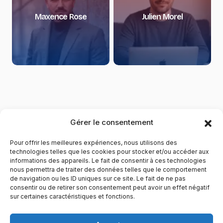
Maxence Rose
Julien Morel
Gérer le consentement
Pour offrir les meilleures expériences, nous utilisons des
technologies telles que les cookies pour stocker et/ou accéder aux
informations des appareils. Le fait de consentir à ces technologies
nous permettra de traiter des données telles que le comportement
de navigation ou les ID uniques sur ce site. Le fait de ne pas
YubiGeek est un média français dédié aux nouvelles
consentir ou de retirer son consentement peut avoir un effet négatif
sur certaines caractéristiques et fonctions.
technologies, à la culture geek et au numérique. Fondé par
Maxence, le site partage depuis plus de 10 ans des
actualités, guides, tests et analyses autour de l’innovation,