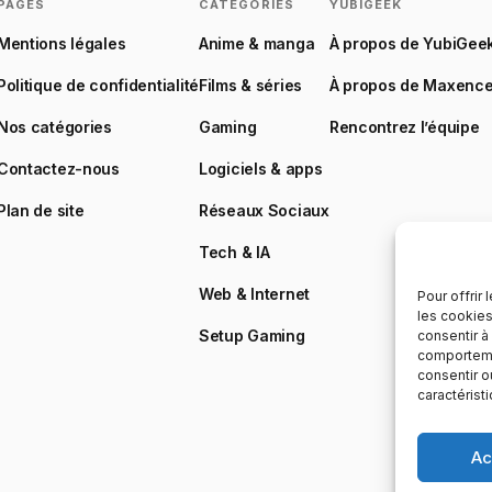
PAGES
CATÉGORIES
YUBIGEEK
Mentions légales
Anime & manga
À propos de YubiGee
Politique de confidentialité
Films & séries
À propos de Maxenc
Nos catégories
Gaming
Rencontrez l’équipe
Contactez-nous
Logiciels & apps
Plan de site
Réseaux Sociaux
Tech & IA
Web & Internet
Pour offrir
les cookies
Setup Gaming
consentir à
comportemen
consentir o
caractérist
Ac