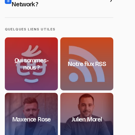
5
Network ?
QUELQUES LIENS UTILES
Qui sommes-
Notre flux RSS
nous ?
Maxence Rose
Julien Morel