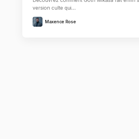
Découvrez comment Goth Mikasa fait enfin so
version culte qui…
Maxence Rose