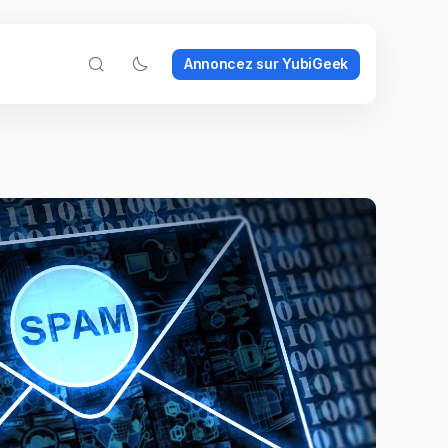
Annoncez sur YubiGeek