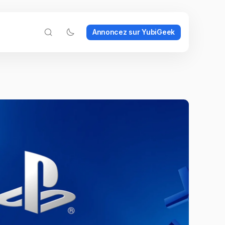
Annoncez sur YubiGeek