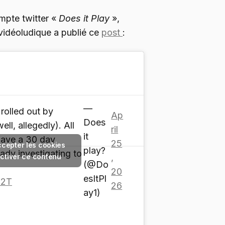
ompte twitter «
Does it Play
»,
 vidéoludique a publié ce
post
:
—
rolled out by
Ap
Does
ll, allegedly). All
ril
it
ave a 30 day
25
ccepter les cookies
play?
ady investigating to
activer ce contenu
,
(@Do
20
esItPl
J2T
26
ay1)