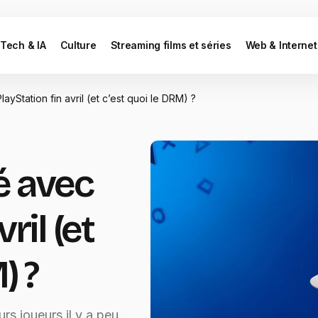
Tech & IA
Culture
Streaming films et séries
Web & Internet
ayStation fin avril (et c’est quoi le DRM) ?
é avec
ril (et
) ?
rs joueurs il y a peu.