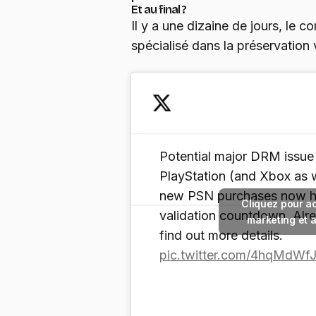
Et au final ?
Il y a une dizaine de jours, le c
spécialisé dans la préservation
Potential major DRM issue 
PlayStation (and Xbox as we
new PSN purchases now h
Cliquez pour a
validation countdown. Alre
marketing et 
find out more details.
pic.twitter.com/4hqMdWf